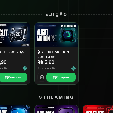
EDIÇÃO
PCUT PRO 20/25
🎬 ALIGHT MOTION
PRO 1 ANO
,90
R$ 5,90
(INDIVIDUAL)
no Pix
À vista no Pix
Comprar
Comprar
STREAMING