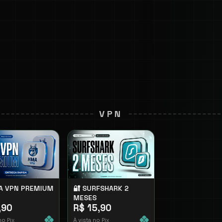
VPN
A VPN PREMIUM
🔐 SURFSHARK 2
MESES
,90
R$ 15,90
no Pix
À vista no Pix