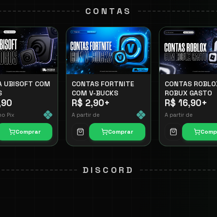
CONTAS
A UBISOFT COM
CONTAS FORTNITE
CONTAS ROBLO
S
COM V-BUCKS
ROBUX GASTO
,90
R$ 2,90
+
R$ 16,90
+
no Pix
A partir de
A partir de
Comprar
Comprar
Comp
DISCORD