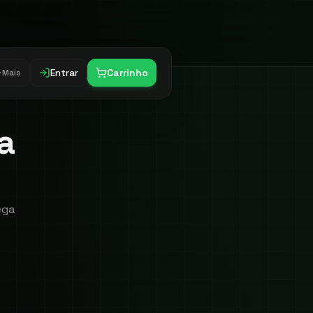
Entrar
Carrinho
Mais
a
ega