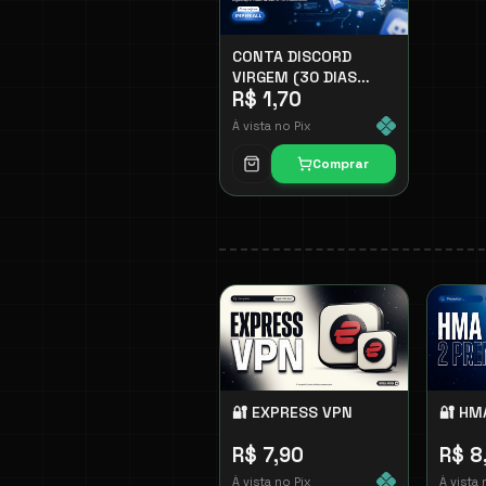
CONTA DISCORD
VIRGEM (30 DIAS
R$ 1,70
CRIADO)
À vista no Pix
Comprar
🔐 EXPRESS VPN
🔐 HM
R$ 7,90
R$ 8
À vista no Pix
À vista 