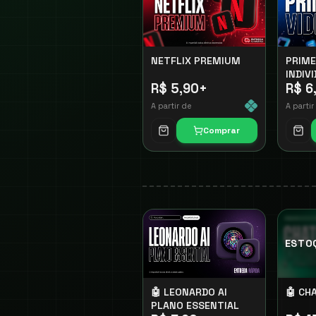
NETFLIX PREMIUM
PRIME
INDIV
R$ 5,90
+
R$ 6
A partir de
A partir
Comprar
ESTO
🤖 LEONARDO AI
🤖 CH
PLANO ESSENTIAL