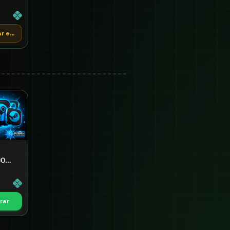
tar estoque
00
rar