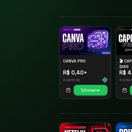
CANVA PRO
🎬 CA
DIAS
R$ 0,40
+
R$ 4
A partir de
À vista 
Comprar