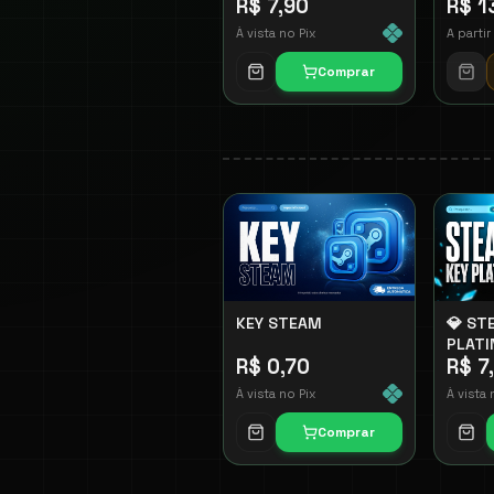
R$ 7,90
R$ 1
À vista no Pix
A partir
Comprar
KEY STEAM
💎 ST
PLATI
R$ 0,70
R$ 7
À vista no Pix
À vista 
Comprar