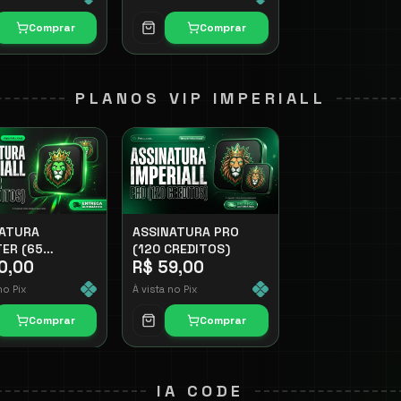
Comprar
Comprar
PLANOS VIP IMPERIALL
NATURA
ASSINATURA PRO
ER (65
(120 CREDITOS)
0,00
R$ 59,00
TOS)
no Pix
À vista no Pix
Comprar
Comprar
IA CODE