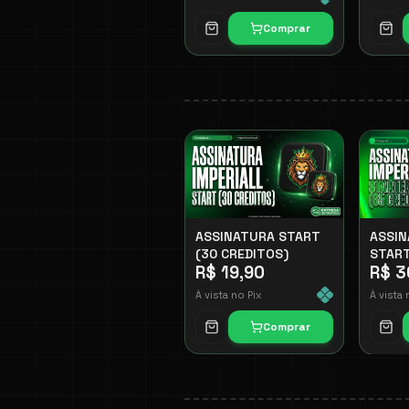
Comprar
ASSINATURA START
ASSI
(30 CREDITOS)
START
R$ 19,90
R$ 3
CREDI
À vista no Pix
À vista 
Comprar