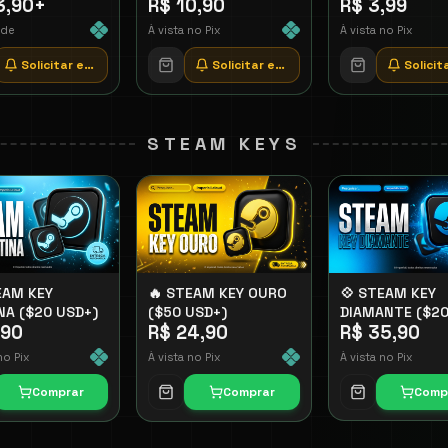
3,90
+
R$ 10,90
R$ 3,99
 de
À vista no Pix
À vista no Pix
Solicitar estoque
Solicitar estoque
Solici
STEAM KEYS
EAM KEY
🔥 STEAM KEY OURO
💠 STEAM KEY
NA ($20 USD+)
($50 USD+)
DIAMANTE ($2
,90
R$ 24,90
R$ 35,90
USD+)
no Pix
À vista no Pix
À vista no Pix
Comprar
Comprar
Comp