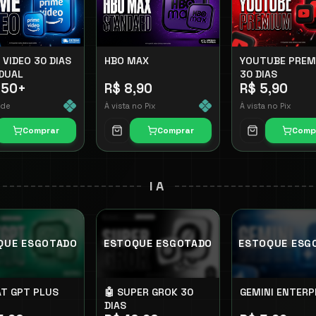
 VIDEO 30 DIAS
HBO MAX
YOUTUBE PREM
IDUAL
30 DIAS
,50
+
R$ 8,90
R$ 5,90
 de
À vista no Pix
À vista no Pix
Comprar
Comprar
Comp
IA
QUE ESGOTADO
ESTOQUE ESGOTADO
ESTOQUE ESG
AT GPT PLUS
🤖 SUPER GROK 30
GEMINI ENTERP
DIAS