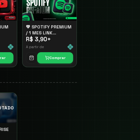
IUM
💚 SPOTIFY PREMIUM
/ 1 MES LINK
R$ 3,90
+
PROMICIONAL
A partir de
rar
Comprar
OTADO
RISE