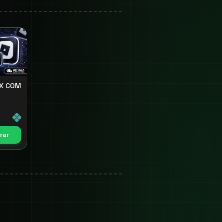
X COM
rar